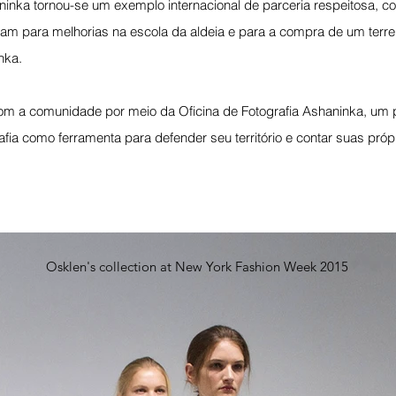
ninka tornou-se um exemplo internacional de parceria respeitosa,
uíram para melhorias na escola da aldeia e para a compra de um terr
nka.
com a comunidade por meio da Oficina de Fotografia Ashaninka, um p
rafia como ferramenta para defender seu território e contar suas própr
Osklen's collection at New York Fashion Week 2015